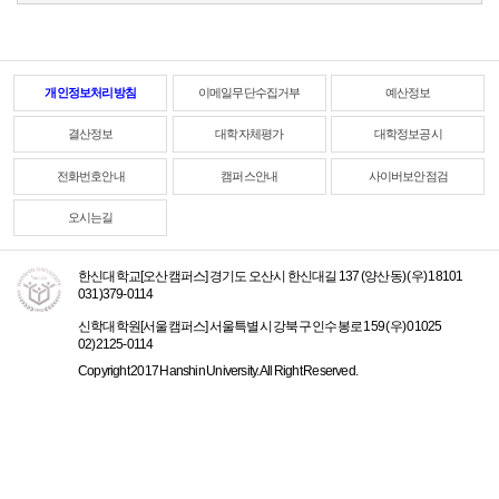
개인정보처리방침
이메일무단수집거부
예산정보
결산정보
대학자체평가
대학정보공시
전화번호안내
캠퍼스안내
사이버보안점검
오시는길
한신대학교[오산캠퍼스] 경기도 오산시 한신대길 137 (양산동) (우) 18101
031)379-0114
신학대학원[서울캠퍼스] 서울특별시 강북구 인수봉로 159 (우) 01025
02)2125-0114
Copyright 2017 Hanshin University. All Right Reserved.